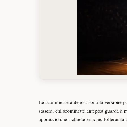
Le scommesse antepost sono la versione pazi
stasera, chi scommette antepost guarda a m
approccio che richiede visione, tolleranza