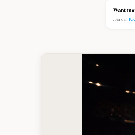
Want mor
Tel
Join our