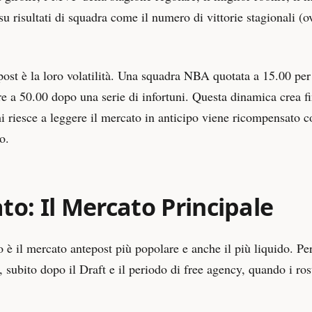
risultati di squadra come il numero di vittorie stagionali (ove
epost è la loro volatilità. Una squadra NBA quotata a 15.00 per
re a 50.00 dopo una serie di infortuni. Questa dinamica crea f
i riesce a leggere il mercato in anticipo viene ricompensato 
o.
o: Il Mercato Principale
 è il mercato antepost più popolare e anche il più liquido.
, subito dopo il Draft e il periodo di free agency, quando i ro