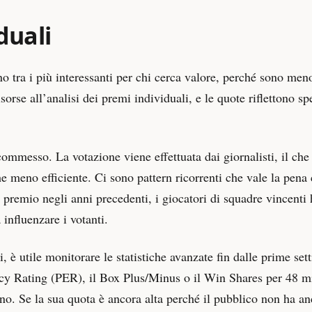
duali
o tra i più interessanti per chi cerca valore, perché sono meno 
se all’analisi dei premi individuali, e le quote riflettono spe
messo. La votazione viene effettuata dai giornalisti, il che
meno efficiente. Ci sono pattern ricorrenti che vale la pena c
l premio negli anni precedenti, i giocatori di squadre vincenti
 influenzare i votanti.
, è utile monitorare le statistiche avanzate fin dalle prime se
cy Rating (PER), il Box Plus/Minus o il Win Shares per 48 mi
anno. Se la sua quota è ancora alta perché il pubblico non ha a