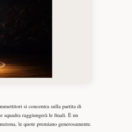
mettitori si concentra sulla partita di
e squadra raggiungerà le finali. È un
 funziona, le quote premiano generosamente.