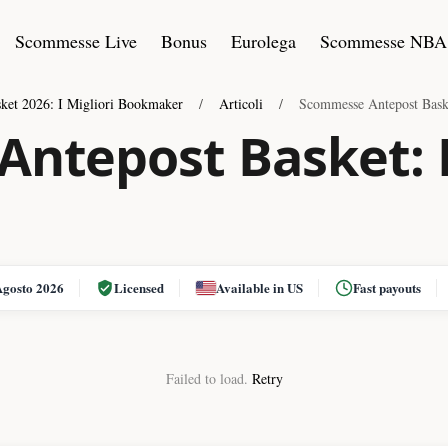
Scommesse Live
Bonus
Eurolega
Scommesse NBA
ket 2026: I Migliori Bookmaker
/
Articoli
/
Scommesse Antepost Bask
ntepost Basket:
Agosto 2026
Licensed
Available in US
Fast payouts
Failed to load.
Retry