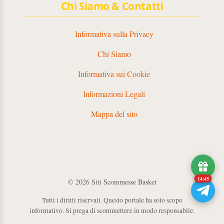
Chi Siamo & Contatti
Informativa sulla Privacy
Chi Siamo
Informativa sui Cookie
Informazioni Legali
Mappa del sito
14:44
© 2026 Siti Scommesse Basket
Tutti i diritti riservati. Questo portale ha solo scopo
informativo. Si prega di scommettere in modo responsabile.