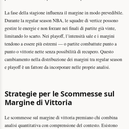
La fase della stagione influenza il margine in modo prevedibile.
Durante la regular season NBA, le squadre di vertice possono
gestire le energie e non forzare nei finali di partite già vinte,
limitando lo scarto. Nei playoff, l’intensità sale e i margini
tendono a essere più estremi — o partite combattute punto a
punto o vittorie nette senza possibilità di recupero. Questo
cambiamento nella distribuzione dei margini tra regular season
e playoff è un fattore da incorporare nelle proprie analisi.
Strategie per le Scommesse sul
Margine di Vittoria
Le scommesse sul margine di vittoria premiano chi combina
analisi quantitativa con comprensione del contesto. Esistono