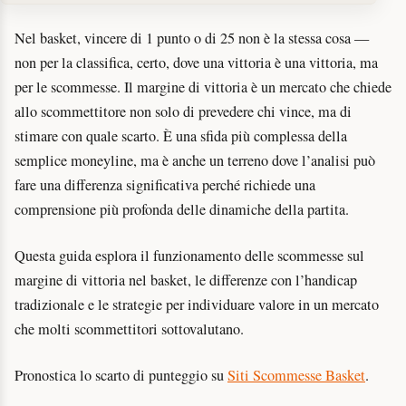
Nel basket, vincere di 1 punto o di 25 non è la stessa cosa —
non per la classifica, certo, dove una vittoria è una vittoria, ma
per le scommesse. Il margine di vittoria è un mercato che chiede
allo scommettitore non solo di prevedere chi vince, ma di
stimare con quale scarto. È una sfida più complessa della
semplice moneyline, ma è anche un terreno dove l’analisi può
fare una differenza significativa perché richiede una
comprensione più profonda delle dinamiche della partita.
Questa guida esplora il funzionamento delle scommesse sul
margine di vittoria nel basket, le differenze con l’handicap
tradizionale e le strategie per individuare valore in un mercato
che molti scommettitori sottovalutano.
Pronostica lo scarto di punteggio su
Siti Scommesse Basket
.