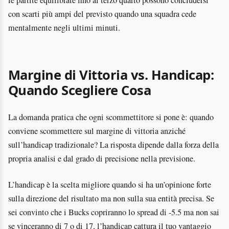
le partite equilibrate fino al terzo quarto possono concludersi
con scarti più ampi del previsto quando una squadra cede
mentalmente negli ultimi minuti.
Margine di Vittoria vs. Handicap:
Quando Scegliere Cosa
La domanda pratica che ogni scommettitore si pone è: quando
conviene scommettere sul margine di vittoria anziché
sull’handicap tradizionale? La risposta dipende dalla forza della
propria analisi e dal grado di precisione nella previsione.
L’handicap è la scelta migliore quando si ha un’opinione forte
sulla direzione del risultato ma non sulla sua entità precisa. Se
sei convinto che i Bucks copriranno lo spread di -5.5 ma non sai
se vinceranno di 7 o di 17, l’handicap cattura il tuo vantaggio