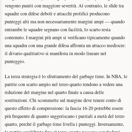
vengono puniti con maggiore severità. Al contrario, le sfide tra
squadre con difese deboli e attacchi prolifici producono
punteggi alti ma non necessariamente margini ampi — quando
entrambe le squadre segnano con facilità, lo scarto resta
contenuto. I margini più ampi si verificano tipicamente quando
una squadra con una grande difesa affronta un attacco mediocre:
il divario qualitativo si manifesta in modo lineare nel
punteggio.
La terza strategia è lo sfruttamento del garbage time. In NBA, le
partite con scarto ampio nel terzo quarto tendono a vedere una
riduzione del margine nel quarto finale a causa delle
sostituzioni. Chi scommette sul margine deve tenere conto di
questo effetto di compressione: la fascia 16-20 potrebbe essere
più frequente di quanto suggeriscano i parziali a metà del terzo
quarto, perché il garbage time livella i punteggi. Inversamente,