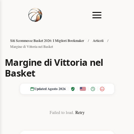
Siti Scommesse Basket 2026: I Migliori Bookmaker
/
Articoli
/
Margine di Vittoria nel Basket
Margine di Vittoria nel
Basket
Updated Agosto 2026
18+
Failed to load.
Retry