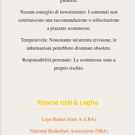
garanzia.
Nessun consiglio di investimento: I contenuti non
costituiscono una raccomandazione o sollecitazione
a piazzare scommesse.
Tempestività: Nonostante un'attenta revisione, le
informazioni potrebbero diventare obsolete.
Responsabilità personale: Le scommesse sono a
proprio rischio.
Risorse Utili & Leghe
Lega Basket Serie A (LBA)
National Basketball Association (NBA)