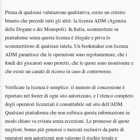
Prima di qualsiasi valutazione qualitativa, esiste un criterio
binario che precede tutti gli altri: la licenza ADM (Agenzia
delle Dogane e dei Monopoli). In Italia, scommettere su
piattaforme senza questa licenza è illegale e priva lo
scommettitore di qualsiasi tutela. Un bookmaker con licenza
ADM garantisce che le operazioni sono regolamentate, che i
fondi dei giocatori sono protetti, che le quote sono monitorate e
che esiste un canale di ricorso in caso di controversie.
Verificare la licenza è semplice: il numero di concessione è
riportato nel footer di ogni sito autorizzato, e l’elenco completo
degli operatori licenziati è consultabile sul sito dell’ADM.
Qualsiasi piattaforma che non esibisca questa informazione in
modo chiaro va evitata senza eccezioni. Le promesse di quote
migliori, bonus più generosi o mercati esclusivi da parte di
operatori non autorizzati non valgono il rischio legale e