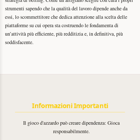
strategia di betting. Come un artigiano sceglie con cura i propri
strumenti sapendo che la qualità del lavoro dipende anche da
essi, lo scommettitore che dedica attenzione alla scelta delle
piattaforme su cui opera sta costruendo le fondamenta di
un’attività più efficiente, più redditizia e, in definitiva, più
soddisfacente.
Informazioni Importanti
Il gioco d'azzardo può creare dipendenza: Gioca
responsabilmente.