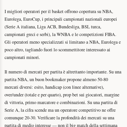
I migliori operatori per il basket offrono copertura su NBA,
Eurolega, EuroCup, i principali campionati nazionali europei
(Serie A italiana, Liga ACB, Bundesliga, BSL turca,
campionati greci e serbi), la WNBA e le competizioni FIBA.
Gli operatori meno specializzati si limitano a NBA, Eurolega e
poco altro, tagliando fuori lo scommettitore interessato ai
campionati minori.
Il numero di mercati per partita è altrettanto importante. Su una
partita NBA, un buon bookmaker propone almeno 50-80
mercati diversi: esito, handicap (con linee alternative),
over/under (totale e per quarto), prop bet sui giocatori, margine
di vittoria, primo marcatore e combinazioni. Su una partita di
Serie A, la cifra scende ma un operatore competitivo ne offre
comunque 20-30. Verificare la profondità dei mercati su una
partita di medio interesse — non il big match della settimana