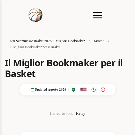
Siti Scommesse Basket 2026: I Migliori Bookmaker
/
Articoli
/
Il Miglior Bookmaker per il Basket
Il Miglior Bookmaker per il
Basket
Updated Agosto 2026
18+
Failed to load.
Retry