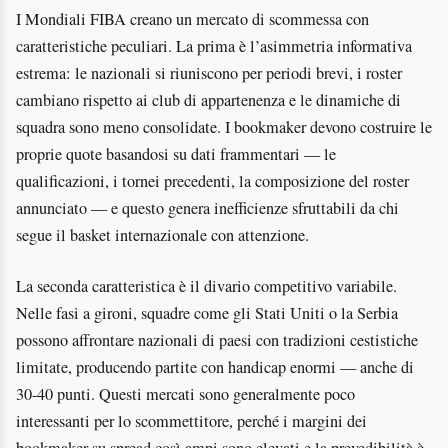
I Mondiali FIBA creano un mercato di scommessa con
caratteristiche peculiari. La prima è l’asimmetria informativa
estrema: le nazionali si riuniscono per periodi brevi, i roster
cambiano rispetto ai club di appartenenza e le dinamiche di
squadra sono meno consolidate. I bookmaker devono costruire le
proprie quote basandosi su dati frammentari — le
qualificazioni, i tornei precedenti, la composizione del roster
annunciato — e questo genera inefficienze sfruttabili da chi
segue il basket internazionale con attenzione.
La seconda caratteristica è il divario competitivo variabile.
Nelle fasi a gironi, squadre come gli Stati Uniti o la Serbia
possono affrontare nazionali di paesi con tradizioni cestistiche
limitate, producendo partite con handicap enormi — anche di
30-40 punti. Questi mercati sono generalmente poco
interessanti per lo scommettitore, perché i margini dei