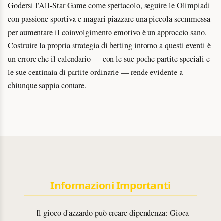
Godersi l’All-Star Game come spettacolo, seguire le Olimpiadi
con passione sportiva e magari piazzare una piccola scommessa
per aumentare il coinvolgimento emotivo è un approccio sano.
Costruire la propria strategia di betting intorno a questi eventi è
un errore che il calendario — con le sue poche partite speciali e
le sue centinaia di partite ordinarie — rende evidente a
chiunque sappia contare.
Informazioni Importanti
Il gioco d'azzardo può creare dipendenza: Gioca