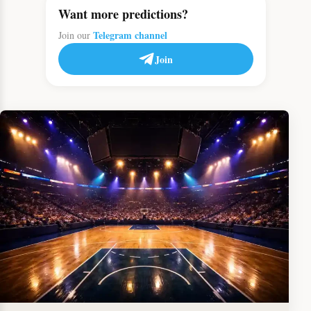
Want more predictions?
Telegram channel
Join our
Join