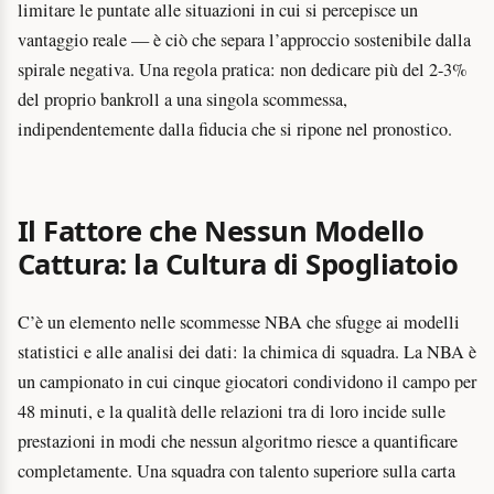
limitare le puntate alle situazioni in cui si percepisce un
vantaggio reale — è ciò che separa l’approccio sostenibile dalla
spirale negativa. Una regola pratica: non dedicare più del 2-3%
del proprio bankroll a una singola scommessa,
indipendentemente dalla fiducia che si ripone nel pronostico.
Il Fattore che Nessun Modello
Cattura: la Cultura di Spogliatoio
C’è un elemento nelle scommesse NBA che sfugge ai modelli
statistici e alle analisi dei dati: la chimica di squadra. La NBA è
un campionato in cui cinque giocatori condividono il campo per
48 minuti, e la qualità delle relazioni tra di loro incide sulle
prestazioni in modi che nessun algoritmo riesce a quantificare
completamente. Una squadra con talento superiore sulla carta