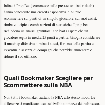
Infine, i Prop Bet (scommesse sulle prestazioni individuali)
hanno conosciuto una crescita esponenziale. Si può
scommettere sui punti di un singolo giocatore, sui suoi assist,
rimbalzi, triple e combinazioni di statistiche. I prop bet
richiedono un’analisi granulare: non basta sapere che un
giocatore segna in media 25 punti a partita, bisogna considerare
il matchup difensivo, i minuti attesi, il ritmo della partita e
l’eventuale assenza di compagni che potrebbe aumentare o
ridurre il suo utilizzo.
Quali Bookmaker Scegliere per
Scommettere sulla NBA
Non tutti i bookmaker trattano la NBA allo stesso modo. Le
differenze si manifestano su tre livelli: ampiezza del palinsesto,