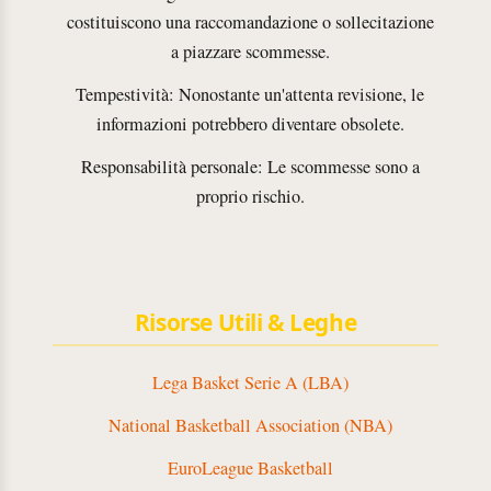
costituiscono una raccomandazione o sollecitazione
a piazzare scommesse.
Tempestività: Nonostante un'attenta revisione, le
informazioni potrebbero diventare obsolete.
Responsabilità personale: Le scommesse sono a
proprio rischio.
Risorse Utili & Leghe
Lega Basket Serie A (LBA)
National Basketball Association (NBA)
EuroLeague Basketball