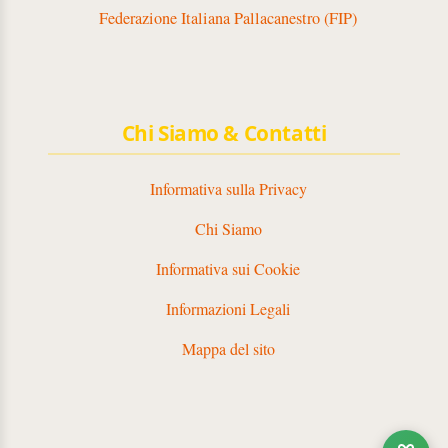
Federazione Italiana Pallacanestro (FIP)
Chi Siamo & Contatti
Informativa sulla Privacy
Chi Siamo
Informativa sui Cookie
Informazioni Legali
Mappa del sito