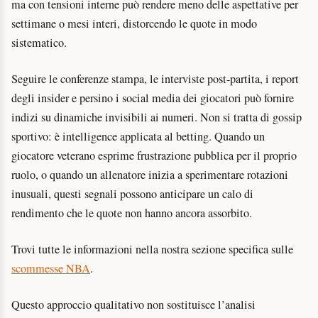
ma con tensioni interne può rendere meno delle aspettative per
settimane o mesi interi, distorcendo le quote in modo
sistematico.
Seguire le conferenze stampa, le interviste post-partita, i report
degli insider e persino i social media dei giocatori può fornire
indizi su dinamiche invisibili ai numeri. Non si tratta di gossip
sportivo: è intelligence applicata al betting. Quando un
giocatore veterano esprime frustrazione pubblica per il proprio
ruolo, o quando un allenatore inizia a sperimentare rotazioni
inusuali, questi segnali possono anticipare un calo di
rendimento che le quote non hanno ancora assorbito.
Trovi tutte le informazioni nella nostra sezione specifica sulle
scommesse NBA
.
Questo approccio qualitativo non sostituisce l’analisi