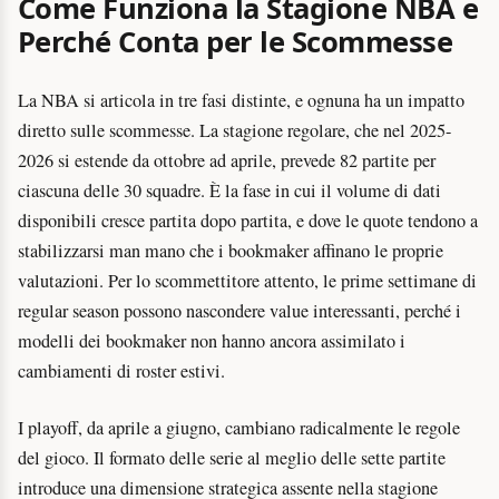
Come Funziona la Stagione NBA e
Perché Conta per le Scommesse
La NBA si articola in tre fasi distinte, e ognuna ha un impatto
diretto sulle scommesse. La stagione regolare, che nel 2025-
2026 si estende da ottobre ad aprile, prevede 82 partite per
ciascuna delle 30 squadre. È la fase in cui il volume di dati
disponibili cresce partita dopo partita, e dove le quote tendono a
stabilizzarsi man mano che i bookmaker affinano le proprie
valutazioni. Per lo scommettitore attento, le prime settimane di
regular season possono nascondere value interessanti, perché i
modelli dei bookmaker non hanno ancora assimilato i
cambiamenti di roster estivi.
I playoff, da aprile a giugno, cambiano radicalmente le regole
del gioco. Il formato delle serie al meglio delle sette partite
introduce una dimensione strategica assente nella stagione