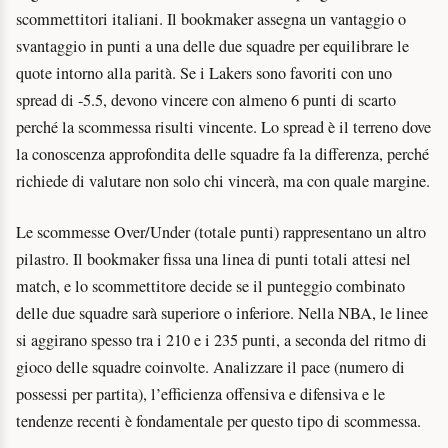
scommettitori italiani. Il bookmaker assegna un vantaggio o
svantaggio in punti a una delle due squadre per equilibrare le
quote intorno alla parità. Se i Lakers sono favoriti con uno
spread di -5.5, devono vincere con almeno 6 punti di scarto
perché la scommessa risulti vincente. Lo spread è il terreno dove
la conoscenza approfondita delle squadre fa la differenza, perché
richiede di valutare non solo chi vincerà, ma con quale margine.
Le scommesse Over/Under (totale punti) rappresentano un altro
pilastro. Il bookmaker fissa una linea di punti totali attesi nel
match, e lo scommettitore decide se il punteggio combinato
delle due squadre sarà superiore o inferiore. Nella NBA, le linee
si aggirano spesso tra i 210 e i 235 punti, a seconda del ritmo di
gioco delle squadre coinvolte. Analizzare il pace (numero di
possessi per partita), l’efficienza offensiva e difensiva e le
tendenze recenti è fondamentale per questo tipo di scommessa.