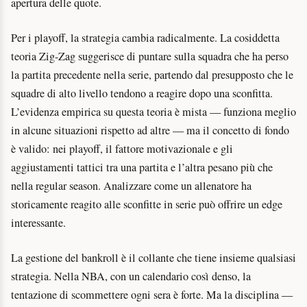
apertura delle quote.
Per i playoff, la strategia cambia radicalmente. La cosiddetta
teoria Zig-Zag suggerisce di puntare sulla squadra che ha perso
la partita precedente nella serie, partendo dal presupposto che le
squadre di alto livello tendono a reagire dopo una sconfitta.
L’evidenza empirica su questa teoria è mista — funziona meglio
in alcune situazioni rispetto ad altre — ma il concetto di fondo
è valido: nei playoff, il fattore motivazionale e gli
aggiustamenti tattici tra una partita e l’altra pesano più che
nella regular season. Analizzare come un allenatore ha
storicamente reagito alle sconfitte in serie può offrire un edge
interessante.
La gestione del bankroll è il collante che tiene insieme qualsiasi
strategia. Nella NBA, con un calendario così denso, la
tentazione di scommettere ogni sera è forte. Ma la disciplina —