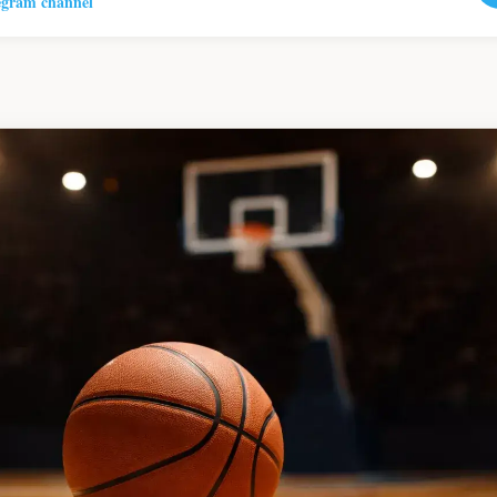
egram channel