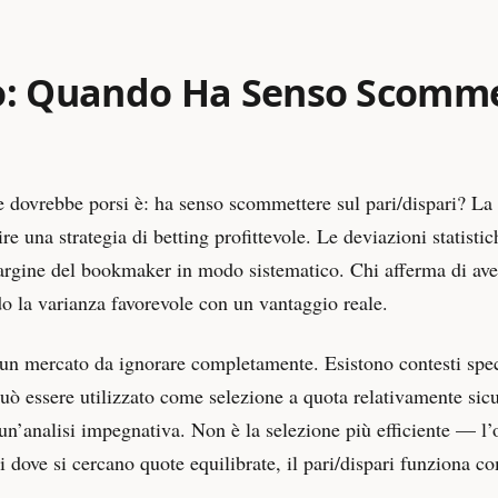
zzo: Quando Ha Senso Scomme
ovrebbe porsi è: ha senso scommettere sul pari/dispari? La ris
re una strategia di betting profittevole. Le deviazioni statist
margine del bookmaker in modo sistematico. Chi afferma di aver
o la varianza favorevole con un vantaggio reale.
a un mercato da ignorare completamente. Esistono contesti speci
uò essere utilizzato come selezione a quota relativamente sic
n’analisi impegnativa. Non è la selezione più efficiente — l’
i dove si cercano quote equilibrate, il pari/dispari funziona 