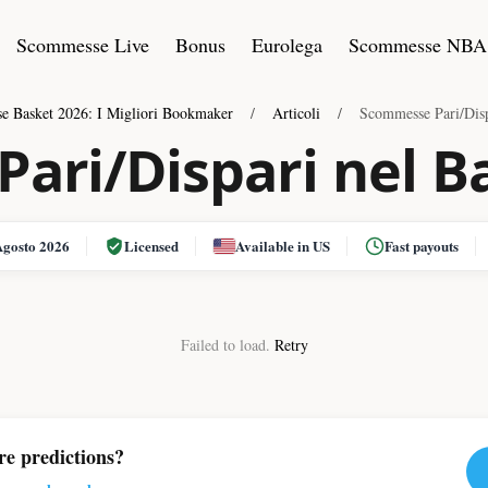
Scommesse Live
Bonus
Eurolega
Scommesse NBA
e Basket 2026: I Migliori Bookmaker
/
Articoli
/
Scommesse Pari/Disp
ari/Dispari nel B
Agosto 2026
Licensed
Available in US
Fast payouts
Failed to load.
Retry
e predictions?