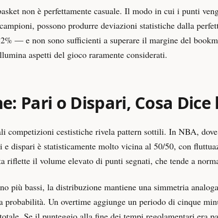
basket non è perfettamente casuale. Il modo in cui i punti vengo
 campioni, possono produrre deviazioni statistiche dalla perfe
-2% — e non sono sufficienti a superare il margine del book
llumina aspetti del gioco raramente considerati.
: Pari o Dispari, Cosa Dice 
ali competizioni cestistiche rivela pattern sottili. In NBA, do
ri e dispari è statisticamente molto vicina al 50/50, con fluttu
 riflette il volume elevato di punti segnati, che tende a norma
no più bassi, la distribuzione mantiene una simmetria analoga 
 la probabilità. Un overtime aggiunge un periodo di cinque mi
 totale. Se il punteggio alla fine dei tempi regolamentari era 